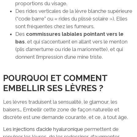
proportions du visage.
Des rides verticales de la lèvre blanche supérieure
(“code barre” ou « rides du plissé solaire »). Elles
sont fréquentes chez les fumeurs.
Des
commissures labiales pointant vers le
bas
, et qui s’accentuent en allant vers le menton
(plis d’amertume ou ride la marionnette), et qui
donnent l’impression d’une mine triste.
POURQUOI ET COMMENT
EMBELLIR SES LÈVRES ?
Les lèvres traduisent la sensualité, le glamour, les
baisers… Embellir cette zone de façon naturelle et
discrète est une demande courante, et ce, à tout âge.
Les injections d’acide hyaluronique
permettent de
repulper les lèvres, de les redessiner, d’augmenter