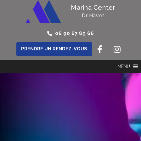
Marina Center
Dr Havet
06 90 67 89 66
PRENDRE UN RENDEZ-VOUS
MENU